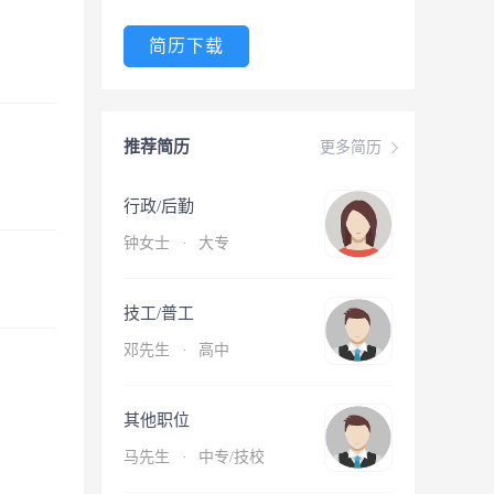
简历下载
推荐简历
更多简历
行政/后勤
钟女士
·
大专
技工/普工
邓先生
·
高中
其他职位
马先生
·
中专/技校